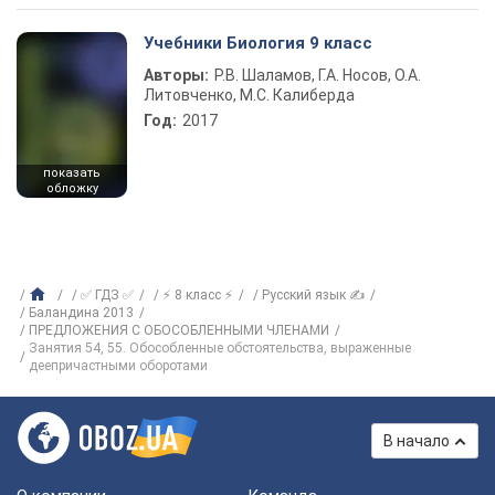
Учебники Биология 9 класс
Авторы:
Р.В. Шаламов, Г.А. Носов, О.А.
Литовченко, М.С. Калиберда
Год:
2017
показать
обложку
✅ ГДЗ ✅
⚡ 8 класс ⚡
Русский язык ✍
Баландина 2013
ПРЕДЛОЖЕНИЯ С ОБОСОБЛЕННЫМИ ЧЛЕНАМИ
Занятия 54, 55. Обособленные обстоятельства, выраженные
деепричастными оборотами
В начало