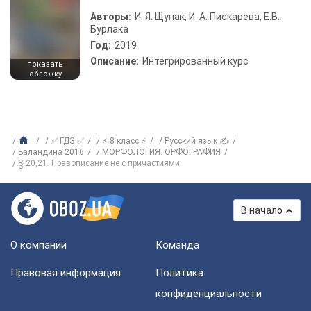
Авторы:
И. Я. Щупак, И. А. Пискарева, Е.В.
Бурлака
Год:
2019
Описание:
Интегрированный курс
показать
обложку
✅ ГДЗ ✅
⚡ 8 класс ⚡
Русский язык ✍
Баландина 2016
МОРФОЛОГИЯ. ОРФОГРАФИЯ
§ 20,21. Правописание не с причастиями
В начало
О компании
Команда
Правовая информация
Политика
конфиденциальности