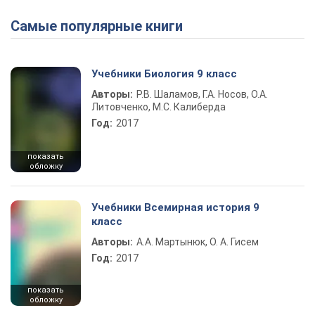
Самые популярные книги
Учебники Биология 9 класс
Авторы:
Р.В. Шаламов, Г.А. Носов, О.А.
Литовченко, М.С. Калиберда
Год:
2017
показать
обложку
Учебники Всемирная история 9
класс
Авторы:
А.А. Мартынюк, О. А. Гисем
Год:
2017
показать
обложку