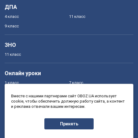
ДПА
4 класс
11 класс
9 класс
ЗНО
11 класс
Онлайн уроки
1 класс
7 класс
2 класс
8 класс
Вместе с нашими партнерами сайт OBOZ.UA использует
cookie, чтобы обеспечить должную работу сайта, а контент
3 класс
9 класс
и реклама отвечали вашим интересам.
4 класс
10 класс
5 класс
11 класс
Принять
6 класс