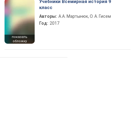
Учебники Всемирная история 9
класс
Авторы:
А.А. Мартынюк, О. А. Гисем
Год:
2017
показать
обложку