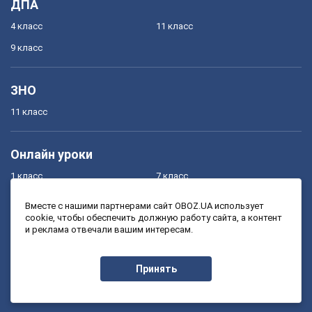
ДПА
4 класс
11 класс
9 класс
ЗНО
11 класс
Онлайн уроки
1 класс
7 класс
2 класс
8 класс
Вместе с нашими партнерами сайт OBOZ.UA использует
cookie, чтобы обеспечить должную работу сайта, а контент
3 класс
9 класс
и реклама отвечали вашим интересам.
4 класс
10 класс
5 класс
11 класс
Принять
6 класс