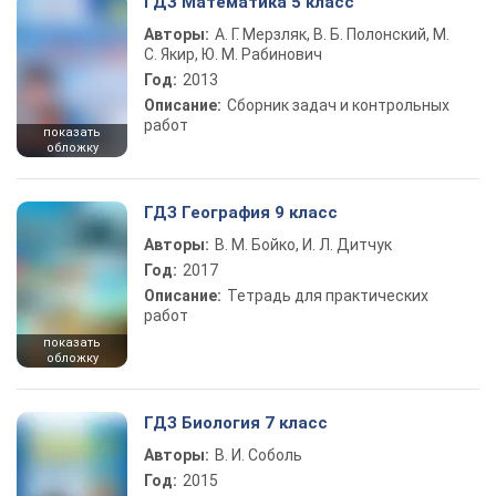
ГДЗ Математика 5 класс
Авторы:
А. Г. Мерзляк, В. Б. Полонский, М.
С. Якир, Ю. М. Рабинович
Год:
2013
Описание:
Сборник задач и контрольных
работ
показать
обложку
ГДЗ География 9 класс
Авторы:
В. М. Бойко, И. Л. Дитчук
Год:
2017
Описание:
Тетрадь для практических
работ
показать
обложку
ГДЗ Биология 7 класс
Авторы:
В. И. Соболь
Год:
2015