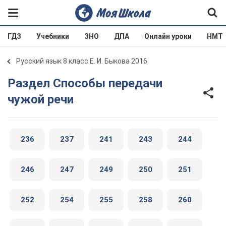
ГДЗ
Учебники
ЗНО
ДПА
Онлайн уроки
НМТ
Русский язык 8 класс Е. И. Быкова 2016
Раздел Способы передачи
чужой речи
236
237
241
243
244
246
247
249
250
251
252
254
255
258
260