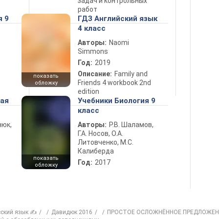
задач и контрольных
работ
я 9
ГДЗ Английский язык
4 класс
Авторы:
Naomi
Simmons
Год:
2019
Описание:
Family and
показать
Friends 4 workbook 2nd
обложку
edition
ная
Учебники Биология 9
класс
нюк,
Авторы:
Р.В. Шаламов,
Г.А. Носов, О.А.
Литовченко, М.С.
Калиберда
показать
Год:
2017
обложку
сский язык ✍
Давидюк 2016
ПРОСТОЕ ОСЛОЖНЁННОЕ ПРЕДЛОЖЕН