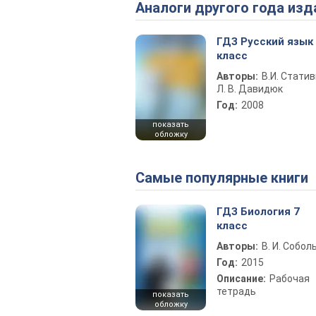
Аналоги другого года изд
ГДЗ Русский язык
класс
Авторы:
В.И. Статив
Л. В. Давидюк
Год:
2008
показать
обложку
Самые популярные книги
ГДЗ Биология 7
класс
Авторы:
В. И. Собол
Год:
2015
Описание:
Рабочая
тетрадь
показать
обложку