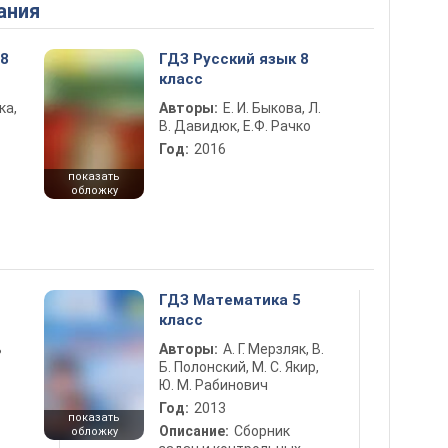
ания
 8
ГДЗ Русский язык 8
класс
ка,
Авторы:
Е. И. Быкова, Л.
В. Давидюк, Е.Ф. Рачко
Год:
2016
показать
обложку
ГДЗ Математика 5
класс
ь
Авторы:
А. Г. Мерзляк, В.
Б. Полонский, М. С. Якир,
Ю. М. Рабинович
Год:
2013
показать
Описание:
Сборник
обложку