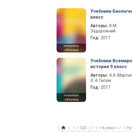
Учебники Биологи
класс
Авторы:
К.М.
Задорожний
Год:
2017
показать
обложку
Учебники Всемир
история 9 класс
Авторы:
А.А. Марты
О. А. Гисем
Год:
2017
показать
обложку
✅ ГДЗ ✅
⚡ 8 класс ⚡
Ру