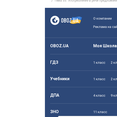
Тема 55. Употребление в речи предложе
О компании
Реклама на са
OBOZ.UA
Моя Школа
ГДЗ
1 класс
2 к
Учебники
1 класс
2 к
ДПА
4 класс
9 к
ЗНО
11 класс