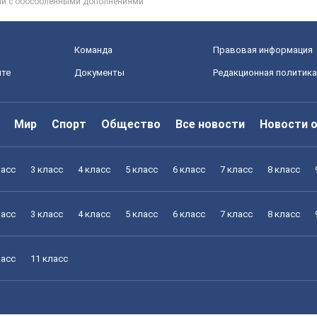
ний с обособленными дополнениями
Команда
Правовая информация
йте
Документы
Редакционная политика
Мир
Спорт
Общество
Все новости
Новости 
ласс
3 класс
4 класс
5 класс
6 класс
7 класс
8 класс
ласс
3 класс
4 класс
5 класс
6 класс
7 класс
8 класс
ласс
11 класс