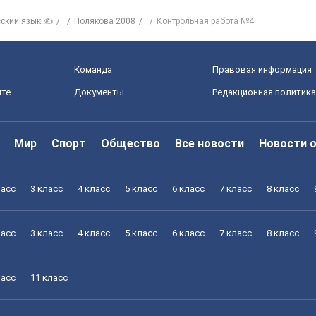
сский язык ✍
Полякова 2008
Контрольная работа №4
Команда
Правовая информация
йте
Документы
Редакционная политика
Мир
Спорт
Общество
Все новости
Новости 
ласс
3 класс
4 класс
5 класс
6 класс
7 класс
8 класс
ласс
3 класс
4 класс
5 класс
6 класс
7 класс
8 класс
ласс
11 класс