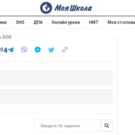
ики
ЗНО
ДПА
Онлайн уроки
НМТ
Моя столов
а 2008
№4