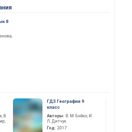
ания
ык 8
монова,
5
ГДЗ География 9
класс
к, В.
Авторы:
В. М. Бойко, И.
ир,
Л. Дитчук
Год:
2017