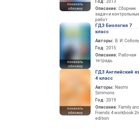
Год:
2013
показать
Описание:
Сборник
обложку
задач и контрольны
работ
ГДЗ Биология 7
класс
Авторы:
В. И. Собол
Год:
2015
Описание:
Рабочая
тетрадь
показать
обложку
ГДЗ Английский я
4 класс
Авторы:
Naomi
Simmons
Год:
2019
Описание:
Family an
показать
Friends 4 workbook 2
обложку
edition