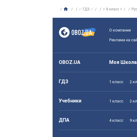
✅ ГДЗ ✅
⚡ 8 класс ⚡
Ру
О компании
Реклама на са
OBOZ.UA
Моя Школа
ГДЗ
1 класс
2 к
Учебники
1 класс
2 к
ДПА
4 класс
9 к