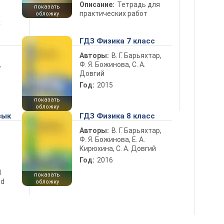
Описание:
Тетрадь для
показать
практических работ
обложку
х
ГДЗ Физика 7 класс
Авторы:
В. Г. Барьяхтар,
Ф. Я. Божинова, С. А.
ь
Довгий
Год:
2015
показать
обложку
зык
ГДЗ Физика 8 класс
Авторы:
В. Г. Барьяхтар,
Ф. Я. Божинова, Е. А.
Кирюхина, С. А. Довгий
Год:
2016
d
показать
nd
обложку