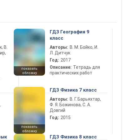
5
ГДЗ География 9
класс
к, В.
Авторы:
В. М. Бойко, И.
ир,
Л. Дитчук
Год:
2017
Описание:
Тетрадь для
показать
практических работ
обложку
х
ГДЗ Физика 7 класс
Авторы:
В. Г. Барьяхтар,
Ф. Я. Божинова, С. А.
ь
Довгий
Год:
2015
показать
обложку
зык
ГДЗ Физика 8 класс