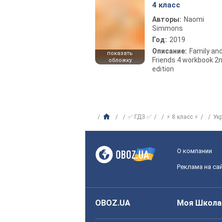
4 класс
Авторы:
Naomi
Simmons
Год:
2019
Описание:
Family an
показать
Friends 4 workbook 2
обложку
edition
✅ ГДЗ ✅
⚡ 8 класс ⚡
Ук
О компании
Реклама на са
OBOZ.UA
Моя Школа