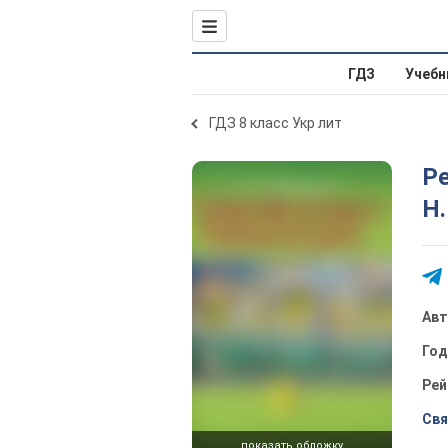
ГДЗ
Учебн
ГДЗ 8 класс Укр лит
Ре
Н.
Ав
Го
Рей
Свя
показать обложку