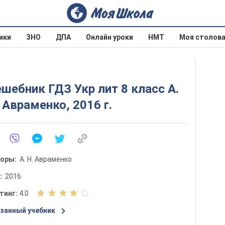
ики
ЗНО
ДПА
Онлайн уроки
НМТ
Моя столов
шебник ГДЗ Укр лит 8 класс А.
 Авраменко, 2016 г.
торы:
А. Н. Авраменко
д:
2016
О
тинг:
4.0
ц
занный учебник
е