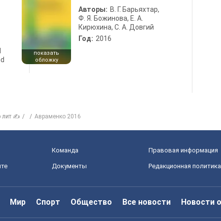
Авторы:
В. Г. Барьяхтар,
Ф. Я. Божинова, Е. А.
Кирюхина, С. А. Довгий
Год:
2016
d
показать
nd
обложку
р лит ✍
Авраменко 2016
Команда
Правовая информация
йте
Документы
Редакционная политика
Мир
Спорт
Общество
Все новости
Новости 