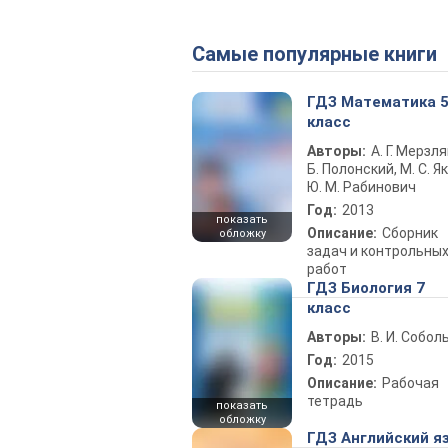
Самые популярные книги
ГДЗ Математика 
класс
Авторы:
А. Г. Мерзля
Б. Полонский, М. С. Як
Ю. М. Рабинович
Год:
2013
показать
Описание:
Сборник
обложку
задач и контрольны
работ
ГДЗ Биология 7
класс
Авторы:
В. И. Собол
Год:
2015
Описание:
Рабочая
тетрадь
показать
обложку
ГДЗ Английский я