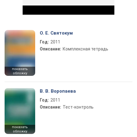
О. Е. Святокум
Год:
2011
Play Video
Описание:
Комплексная тетрадь
показать
обложку
В. В. Воропаева
Год:
2011
Описание:
Тест-контроль
показать
обложку