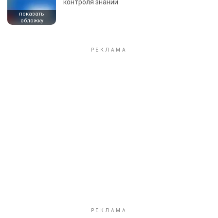
контроля знаний
показать
обложку