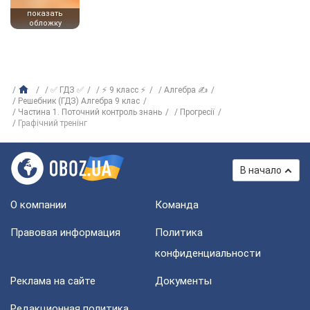
показать
обложку
✅ ГДЗ ✅
⚡ 9 класс ⚡
Алгебра ✍
Решебник (ГДЗ) Алгебра 9 клас
Частина 1. Поточний контроль знань
Прогресії
Графічний тренінг
В начало
О компании
Команда
Правовая информация
Политика
конфиденциальности
Реклама на сайте
Документы
Редакционная политика