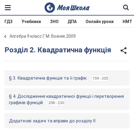
ГДЗ
Учебники
ЗНО
ДПА
Онлайн уроки
НМТ
Алгебра 9 класс Г. М. Возняк 2009
Розділ 2. Квадратична функція
§ 3. Квадратична функція та її графік
159 - 205
§ 4. Дослідження квадратичної функції і перетворення
графіків функцій
208 - 230
Додаткові задачі та вправи до розділу ІІ