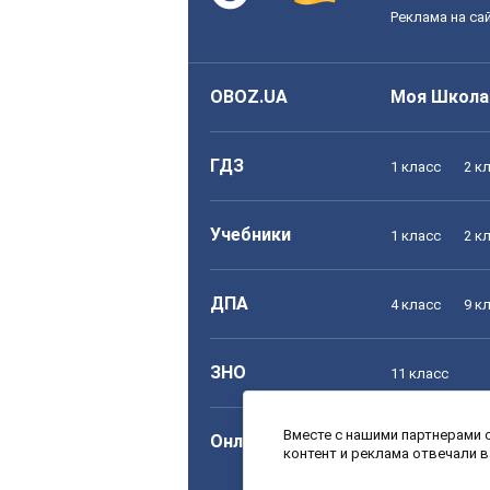
Реклама на са
OBOZ.UA
Моя Школа
ГДЗ
1 класс
2 к
Учебники
1 класс
2 к
ДПА
4 класс
9 к
ЗНО
11 класс
Вместе с нашими партнерами с
Онлайн уроки
1 класс
2 к
контент и реклама отвечали 