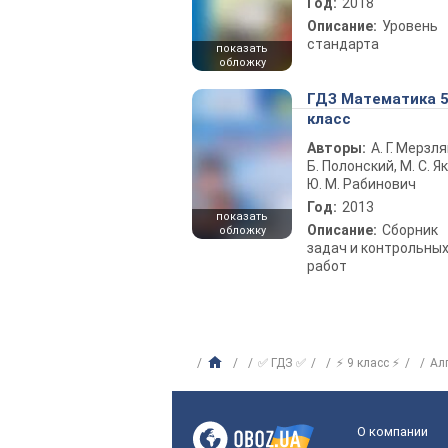
Год:
2018
Описание:
Уровень
стандарта
показать
обложку
ГДЗ Математика 
класс
Авторы:
А. Г. Мерзля
Б. Полонский, М. С. Як
Ю. М. Рабинович
Год:
2013
показать
Описание:
Сборник
обложку
задач и контрольны
работ
✅ ГДЗ ✅
⚡ 9 класс ⚡
Ал
О компании