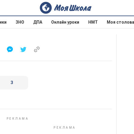
ики
ЗНО
ДПА
Онлайн уроки
НМТ
Моя столов
3