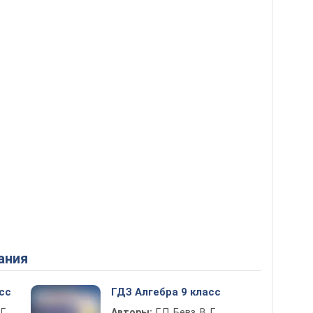
ания
сс
ГДЗ Алгебра 9 класс
Г.
Авторы:
Г. П. Бевз, В. Г.