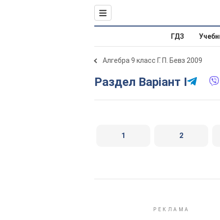
ГДЗ
Учебн
Алгебра 9 класс Г. П. Бевз 2009
Раздел Варіант І
1
2