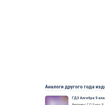
Аналоги другого года изд
ГДЗ Алгебра 9 кла
Авторы:
Г. П. Бевз, В. 