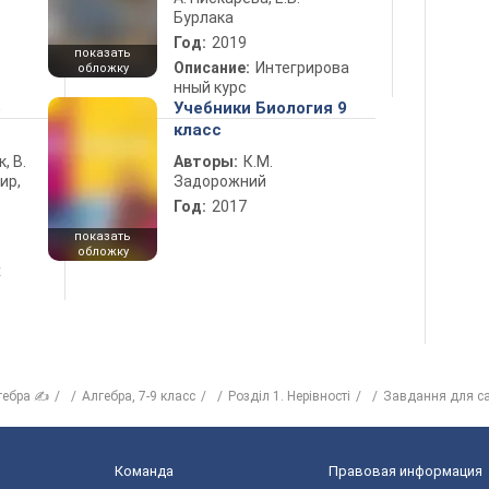
Бурлака
Год:
2019
показать
Описание:
Интегрирова
обложку
нный курс
5
Учебники Биология 9
класс
к, В.
Авторы:
К.М.
ир,
Задорожний
Год:
2017
показать
обложку
х
гебра ✍
Алгебра, 7-9 класс
Розділ 1. Нерівності
Завдання для са
Команда
Правовая информация