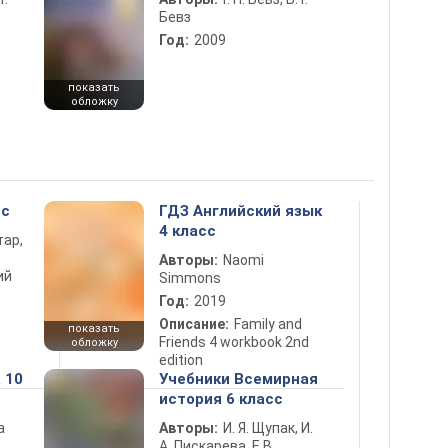
Бевз
Год:
2009
показать
обложку
сс
ГДЗ Английский язык
4 класс
тар,
Авторы:
Naomi
ий
Simmons
Год:
2019
Описание:
Family and
показать
Friends 4 workbook 2nd
обложку
edition
 10
Учебники Всемирная
история 6 класс
а
Авторы:
И. Я. Щупак, И.
А. Пискарева, Е.В.