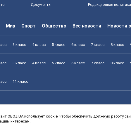
йте
Документы
Редакционная политика
Мир
Спорт
Общество
Все новости
Новости 
ласс
3 класс
4 класс
5 класс
6 класс
7 класс
8 класс
ласс
3 класс
4 класс
5 класс
6 класс
7 класс
8 класс
ласс
11 класс
айт OBOZ.UA использует cookie, чтобы обеспечить должную работу сайт
ласс
3 класс
4 класс
5 класс
6 класс
7 класс
8 класс
вашим интересам.