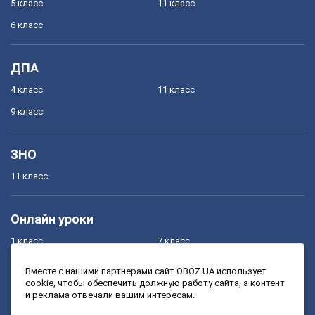
5 класс
11 класс
6 класс
ДПА
4 класс
11 класс
9 класс
ЗНО
11 класс
Онлайн уроки
1 класс
7 класс
2 класс
8 класс
Вместе с нашими партнерами сайт OBOZ.UA использует
cookie, чтобы обеспечить должную работу сайта, а контент
3 класс
9 класс
и реклама отвечали вашим интересам.
4 класс
10 класс