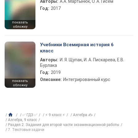
Авторы:
А.А. Мартынюк, О. А. Гисем
Год:
2017
показать
обложку
Учебники Всемирная история 6
класс
Авторы:
И. Я. Щупак, И. А. Пискарева, Е.В.
Бурлака
Год:
2019
Описание:
Интегрированный курс
показать
обложку
✅ ГДЗ ✅
⚡ 9 класс ⚡
Алгебра ✍
Алгебра, 9 класс
Раздел 2. Задания для второй части экзаменационной работы
7. Текстовые задачи