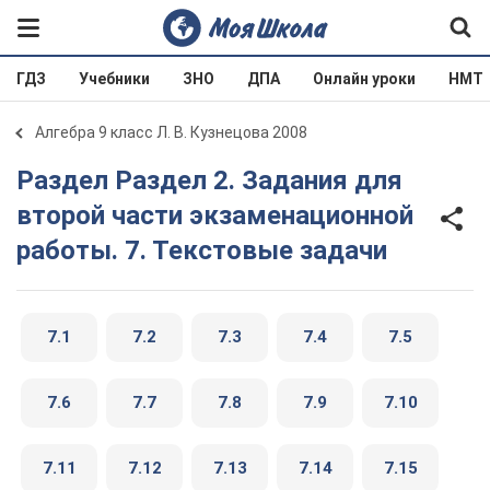
ГДЗ
Учебники
ЗНО
ДПА
Онлайн уроки
НМТ
Алгебра 9 класс Л. В. Кузнецова 2008
Раздел Раздел 2. Задания для
второй части экзаменационной
работы. 7. Текстовые задачи
7.1
7.2
7.3
7.4
7.5
7.6
7.7
7.8
7.9
7.10
7.11
7.12
7.13
7.14
7.15