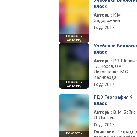
Учебники Биологи
класс
Авторы:
К.М.
Задорожний
Год:
2017
показать
обложку
Учебники Биологи
класс
Авторы:
Р.В. Шаламо
Г.А. Носов, О.А.
Литовченко, М.С.
Калиберда
показать
Год:
2017
обложку
ГДЗ География 9
класс
Авторы:
В. М. Бойко,
Л. Дитчук
Год:
2017
Описание:
Тетрадь 
показать