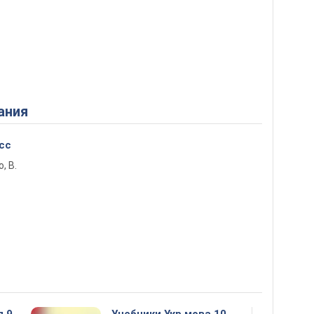
ания
сс
о, В.