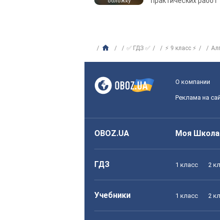
практических работ
обложку
✅ ГДЗ ✅
⚡ 9 класс ⚡
Ал
О компании
Реклама на са
OBOZ.UA
Моя Школа
ГДЗ
1 класс
2 к
Учебники
1 класс
2 к