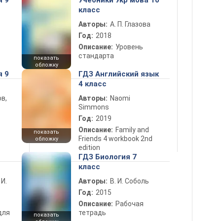
я 9
Учебники Укр мова 10
класс
Авторы:
А. П. Глазова
Год:
2018
Описание:
Уровень
стандарта
показать
обложку
я 9
ГДЗ Английский язык
4 класс
в,
Авторы:
Naomi
Simmons
Год:
2019
Описание:
Family and
показать
Friends 4 workbook 2nd
обложку
edition
ГДЗ Биология 7
класс
 И.
Авторы:
В. И. Соболь
Год:
2015
Описание:
Рабочая
для
тетрадь
показать