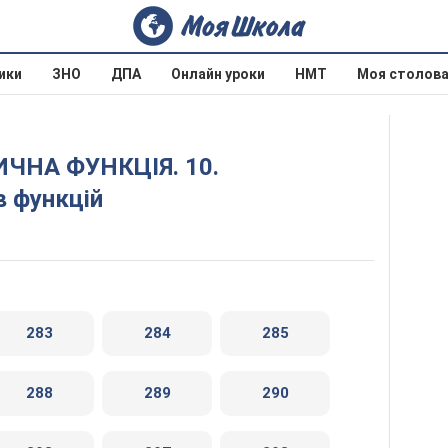
ики
ЗНО
ДПА
Онлайн уроки
НМТ
Моя столов
в функцій
283
284
285
288
289
290