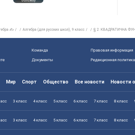
обложку
гебра ✍
Алгебра (для русских школ), 9 класс
§ 2. КВАДРАТИЧНА ФУ
Команда
Правовая информация
йте
Документы
Редакционная политика
Мир
Спорт
Общество
Все новости
Новости 
ласс
3 класс
4 класс
5 класс
6 класс
7 класс
8 класс
ласс
3 класс
4 класс
5 класс
6 класс
7 класс
8 класс