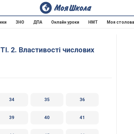
ики
ЗНО
ДПА
Онлайн уроки
НМТ
Моя столов
34
35
36
39
40
41