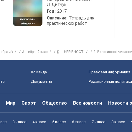
Л. Дитчук
Год:
2017
Описание:
Тетрадь для
показать
практических работ
обложку
гебра ✍
Алгебра, 9 клас
§ 1. НЕРІВНОСТІ
2. Властивості числови
Команда
Правовая информация
йте
Документы
Редакционная политика
Мир
Спорт
Общество
Все новости
Новости 
ласс
3 класс
4 класс
5 класс
6 класс
7 класс
8 класс