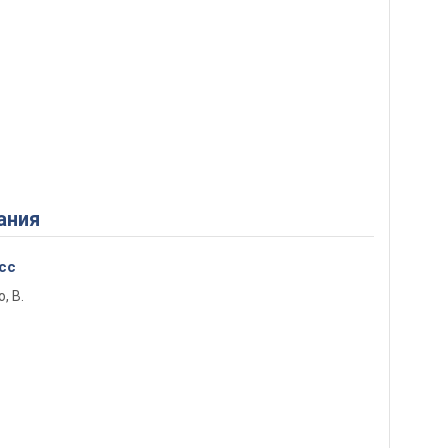
ания
сс
о, В.