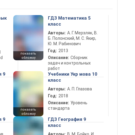
зык
ГДЗ Математика 5
класс
Авторы:
А. Г. Мерзляк, В.
Б. Полонский, М. С. Якир,
Ю. М. Рабинович
Год:
2013
d
показать
nd
Описание:
Сборник
обложку
задач и контрольных
работ
я 9
Учебники Укр мова 10
класс
Авторы:
А. П. Глазова
Год:
2018
Описание:
Уровень
стандарта
показать
обложку
я 9
ГДЗ География 9
класс
в,
Авторы:
В. М. Бойко, И.