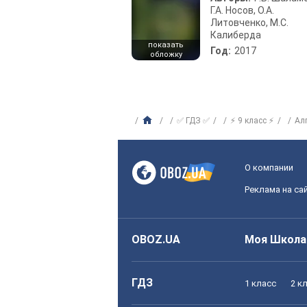
Г.А. Носов, О.А.
Литовченко, М.С.
Калиберда
показать
Год:
2017
обложку
✅ ГДЗ ✅
⚡ 9 класс ⚡
Ал
О компании
Реклама на са
OBOZ.UA
Моя Школа
ГДЗ
1 класс
2 к