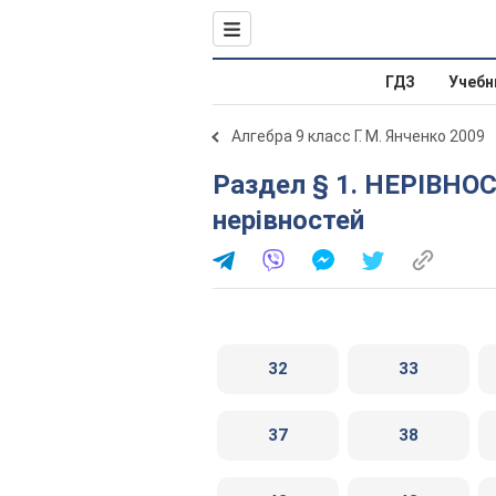
ГДЗ
Учебн
Алгебра 9 класс Г. М. Янченко 2009
Раздел § 1. НЕРІВНОСТІ. 2. Властивості числових
нерівностей
32
33
37
38