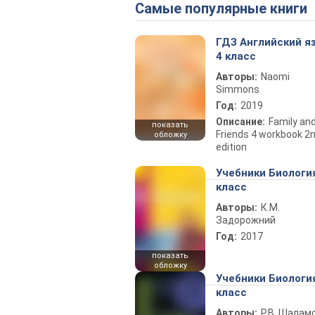
Самые популярные книги
ГДЗ Английский я
4 класс
Авторы:
Naomi
Simmons
Год:
2019
Описание:
Family an
показать
Friends 4 workbook 2
обложку
edition
Учебники Биологи
класс
Авторы:
К.М.
Задорожний
Год:
2017
показать
обложку
Учебники Биологи
класс
Авторы:
Р.В. Шаламо