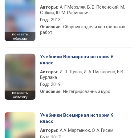
Авторы:
А. Г. Мерзляк, В. Б. Полонский, М.
С. Якир, Ю. М. Рабинович
Год:
2013
Описание:
Сборник задач и контрольных
работ
показать
обложку
Учебники Всемирная история 6
класс
Авторы:
И. Я. Щупак, И. А. Пискарева, Е.В.
Бурлака
Год:
2019
Описание:
Интегрированный курс
показать
обложку
Учебники Всемирная история 9
класс
Авторы:
А.А. Мартынюк, О. А. Гисем
Год:
2017