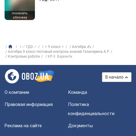
показать
обложку
✅ ГДЗ ✅
⚡ 9 класс ⚡
Алгебра ✍
Алгебра 9 класс тестовый контроль знаний Гальперина А.Р.
Контрольні роботи
КР-3. Варіанти
В начало
О компании
Команда
Правовая информация
Политика
конфиденциальности
Реклама на сайте
Документы