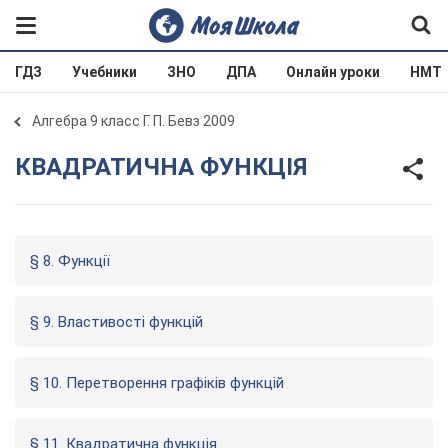
ГДЗ
Учебники
ЗНО
ДПА
Онлайн уроки
НМТ
Алгебра 9 класс Г. П. Бевз 2009
КВАДРАТИЧНА ФУНКЦІЯ
§ 8. Функції
§ 9. Властивості функцій
§ 10. Перетворення графіків функцій
§ 11. Квадратична функція