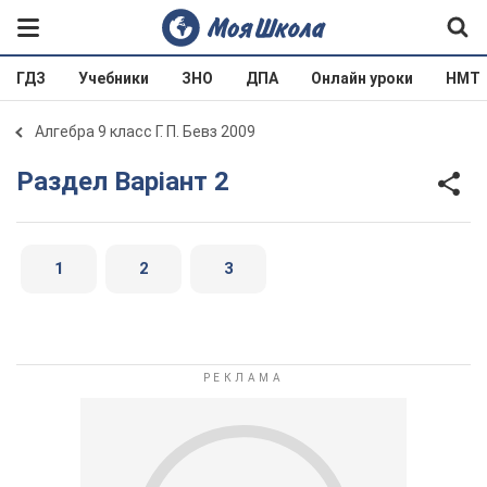
ГДЗ
Учебники
ЗНО
ДПА
Онлайн уроки
НМТ
Алгебра 9 класс Г. П. Бевз 2009
Раздел Варіант 2
1
2
3