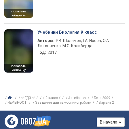
показать
обложку
Учебники Биология 9 класс
Авторы:
Р.В. Шаламов, Г.А. Носов, О.А.
Литовченко, М.С. Калиберда
Год:
2017
показать
обложку
✅ ГДЗ ✅
⚡ 9 класс ⚡
Алгебра ✍
Бевз 2009
НЕРІВНОСТІ
Завдання для самостійної роботи
Варіант 2
В начало