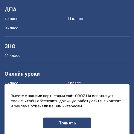
ДПА
4 класс
11 класс
9 класс
ЗНО
11 класс
Онлайн уроки
1 класс
7 класс
2 класс
8 класс
Вместе с нашими партнерами сайт OBOZ.UA использует
cookie, чтобы обеспечить должную работу сайта, а контент
3 класс
9 класс
и реклама отвечали вашим интересам.
4 класс
10 класс
5 класс
11 класс
Принять
6 класс