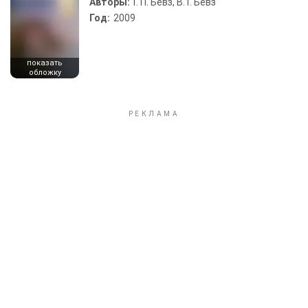
Авторы:
Г. П. Бевз, В. Г. Бевз
Год:
2009
показать
обложку