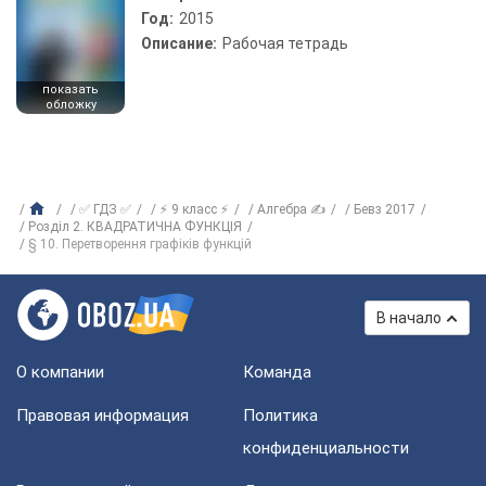
Год:
2015
Описание:
Рабочая тетрадь
показать
обложку
✅ ГДЗ ✅
⚡ 9 класс ⚡
Алгебра ✍
Бевз 2017
Розділ 2. КВАДРАТИЧНА ФУНКЦІЯ
§ 10. Перетворення графіків функцій
В начало
О компании
Команда
Правовая информация
Политика
конфиденциальности