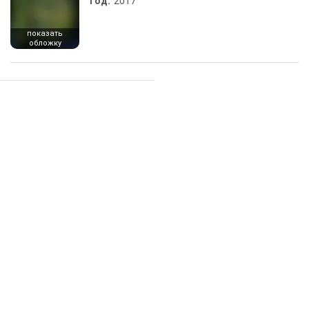
Год:
2017
показать
обложку