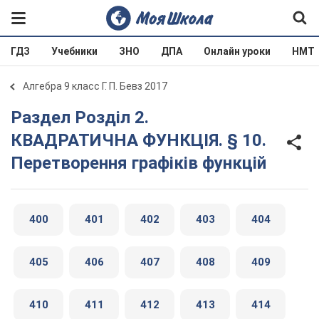
ГДЗ
Учебники
ЗНО
ДПА
Онлайн уроки
НМТ
Алгебра 9 класс Г. П. Бевз 2017
Раздел Розділ 2.
КВАДРАТИЧНА ФУНКЦІЯ. § 10.
Перетворення графіків функцій
400
401
402
403
404
405
406
407
408
409
410
411
412
413
414