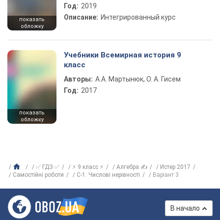
Год:
2019
Описание:
Интегрированный курс
показать
обложку
Учебники Всемирная история 9
класс
Авторы:
А.А. Мартынюк, О. А. Гисем
Год:
2017
показать
обложку
✅ ГДЗ ✅
⚡ 9 класс ⚡
Алгебра ✍
Истер 2017
Самостійні роботи
С-1. Числові нерівності
Варіант 3
В начало