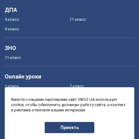
ДПА
4 класс
11 класс
9 класс
ЗНО
11 класс
Онлайн уроки
1 класс
7 класс
2 класс
8 класс
Вместе с нашими партнерами сайт OBOZ.UA использует
cookie, чтобы обеспечить должную работу сайта, а контент
3 класс
9 класс
и реклама отвечали вашим интересам.
4 класс
10 класс
5 класс
11 класс
Принять
6 класс