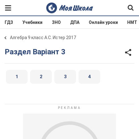
ГДЗ
Учебники
ЗНО
ДПА
Онлайн уроки
НМТ
Алгебра 9 класс А.С. Истер 2017
Раздел Варіант 3
1
2
3
4