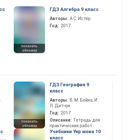
сс
ГДЗ Алгебра 9 класс
Авторы:
А.С. Истер
Год:
2017
показать
обложку
ГДЗ География 9
класс
ь
Авторы:
В. М. Бойко, И.
Л. Дитчук
Год:
2017
Описание:
Тетрадь для
показать
практических работ
обложку
сс
Учебники Укр мова 10
класс