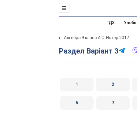
ГДЗ
Учебн
Алгебра 9 класс А.С. Истер 2017
Раздел Варіант 3
1
2
6
7