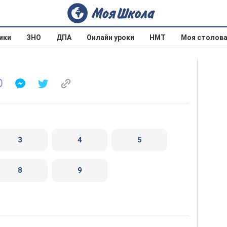
ики
ЗНО
ДПА
Онлайн уроки
НМТ
Моя столов
3
4
5
8
9