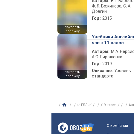
Авторы:
В. Г. Барьях
Ф. Я. Божинова, С. А.
Довгий
Год:
2015
показать
обложку
Учебники Английс
язык 11 класс
Авторы:
М.А. Нерсис
А.О. Пироженко
Год:
2019
Описание:
Уровень
показать
стандарта
обложку
✅ ГДЗ ✅
⚡ 9 класс ⚡
Ал
О компании