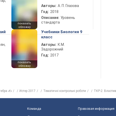
тар,
Авторы:
А. П. Глазова
Год:
2018
Описание:
Уровень
стандарта
показать
обложку
кий
Учебники Биология 9
класс
ян,
Авторы:
К.М.
Задорожний
Год:
2017
показать
обложку
гебра ✍
Истер 2017
Тематичні контрольні роботи
ТКР-2. Властив
Команда
Правовая информация