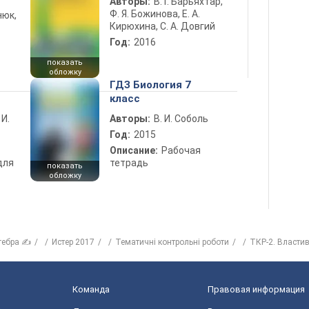
Авторы:
В. Г. Барьяхтар,
Ф. Я. Божинова, Е. А.
нюк,
Кирюхина, С. А. Довгий
Год:
2016
показать
обложку
ГДЗ Биология 7
класс
 И.
Авторы:
В. И. Соболь
Год:
2015
Описание:
Рабочая
для
тетрадь
показать
обложку
гебра ✍
Истер 2017
Тематичні контрольні роботи
ТКР-2. Властив
Команда
Правовая информация