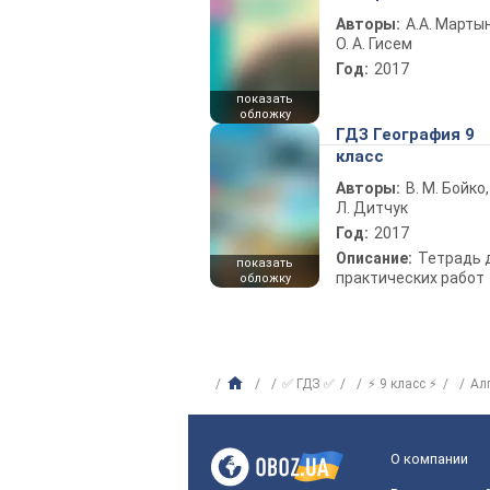
Авторы:
А.А. Марты
О. А. Гисем
Год:
2017
показать
обложку
ГДЗ География 9
класс
Авторы:
В. М. Бойко,
Л. Дитчук
Год:
2017
Описание:
Тетрадь 
показать
практических работ
обложку
✅ ГДЗ ✅
⚡ 9 класс ⚡
Ал
О компании