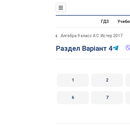
ГДЗ
Учебн
Алгебра 9 класс А.С. Истер 2017
Раздел Варіант 4
1
2
6
7