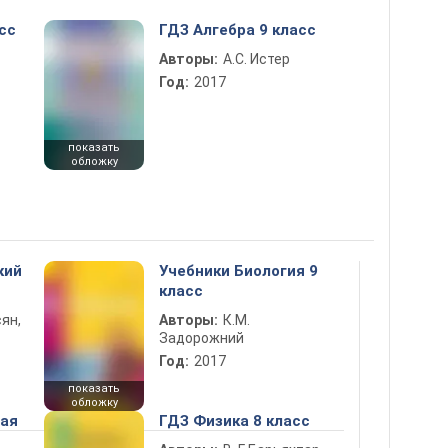
сс
ГДЗ Алгебра 9 класс
Авторы:
А.С. Истер
Год:
2017
показать
обложку
кий
Учебники Биология 9
класс
ян,
Авторы:
К.М.
Задорожний
Год:
2017
показать
обложку
ная
ГДЗ Физика 8 класс