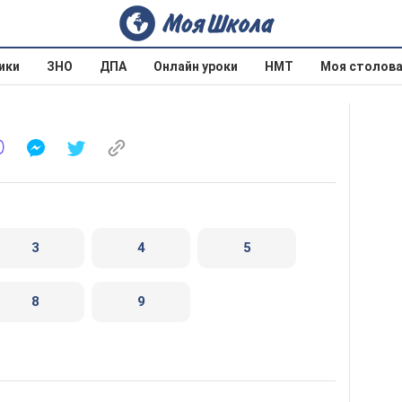
ики
ЗНО
ДПА
Онлайн уроки
НМТ
Моя столов
3
4
5
8
9