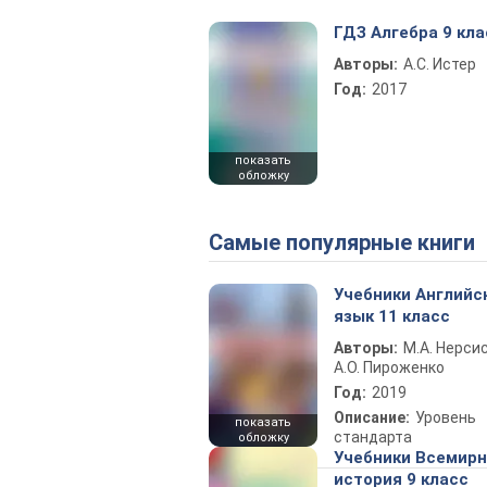
ГДЗ Алгебра 9 кла
Авторы:
А.С. Истер
Год:
2017
показать
обложку
Самые популярные книги
Учебники Английс
язык 11 класс
Авторы:
М.А. Нерсис
А.О. Пироженко
Год:
2019
Описание:
Уровень
показать
стандарта
обложку
Учебники Всемир
история 9 класс