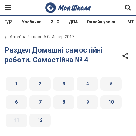
ГДЗ
Учебники
ЗНО
ДПА
Онлайн уроки
НМТ
Алгебра 9 класс А.С. Истер 2017
Раздел Домашні самостійні
роботи. Самостійна № 4
1
2
3
4
5
6
7
8
9
10
11
12