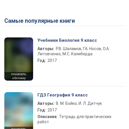
Самые популярные книги
Play Video
Учебники Биология 9 класс
Авторы:
Р.В. Шаламов, Г.А. Носов, О.А.
Литовченко, М.С. Калиберда
Год:
2017
показать
обложку
ГДЗ География 9 класс
Авторы:
В. М. Бойко, И. Л. Дитчук
Год:
2017
Описание:
Тетрадь для практических
работ
показать