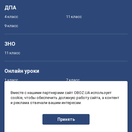
ДПА
4 класс
11 класс
9 класс
ЗНО
11 класс
Онлайн уроки
1 класс
7 класс
2 класс
8 класс
Вместе с нашими партнерами сайт OBOZ.UA использует
cookie, чтобы обеспечить должную работу сайта, а контент
3 класс
9 класс
и реклама отвечали вашим интересам.
4 класс
10 класс
5 класс
11 класс
Принять
6 класс