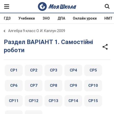
ГДЗ
Учебники
ЗНО
ДПА
Онлайн уроки
НМТ
Алгебра 9 класс О. И. Каплун 2009
Раздел ВАРІАНТ 1. Самостійні
роботи
СР1
СР2
СР3
СР4
СР5
СР6
СР7
СР8
СР9
СР10
СР11
СР12
СР13
СР14
СР15