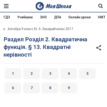
ГДЗ
Учебники
ЗНО
ДПА
Онлайн уроки
НМТ
Алгебра 9 класс Ю. А. Захарийченко 2017
Раздел Розділ 2. Квадратична
функція. § 13. Квадратні
нерівності
1
2
3
4
5
6
7
8
9