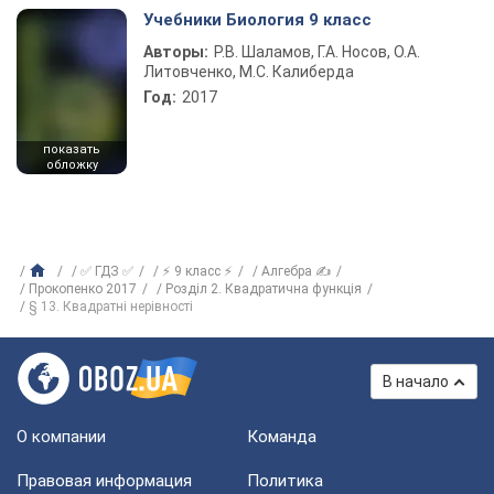
Учебники Биология 9 класс
Авторы:
Р.В. Шаламов, Г.А. Носов, О.А.
Литовченко, М.С. Калиберда
Год:
2017
показать
обложку
✅ ГДЗ ✅
⚡ 9 класс ⚡
Алгебра ✍
Прокопенко 2017
Розділ 2. Квадратична функція
§ 13. Квадратні нерівності
В начало
О компании
Команда
Правовая информация
Политика