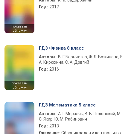
Авторы:
К.М. Задорожний
Год:
2017
показать
обложку
ГДЗ Физика 8 класс
Авторы:
В. Г. Барьяхтар, Ф. Я. Божинова, Е.
А. Кирюхина, С. А. Довгий
Год:
2016
показать
обложку
ГДЗ Математика 5 класс
Авторы:
А. Г. Мерзляк, В. Б. Полонский, М.
С. Якир, Ю. М. Рабинович
Год:
2013
Описание:
Сборник задач и контрольных