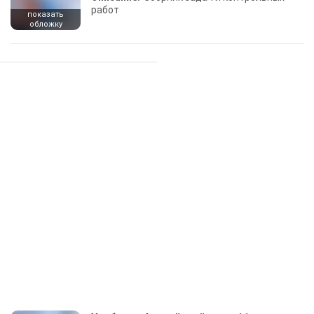
работ
показать
обложку