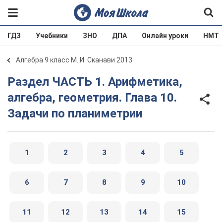
ГДЗ
Учебники
ЗНО
ДПА
Онлайн уроки
НМТ
Алгебра 9 класс М. И. Сканави 2013
Раздел ЧАСТЬ 1. Арифметика,
алгебра, геометрия. Глава 10.
Задачи по планиметрии
1
2
3
4
5
6
7
8
9
10
11
12
13
14
15