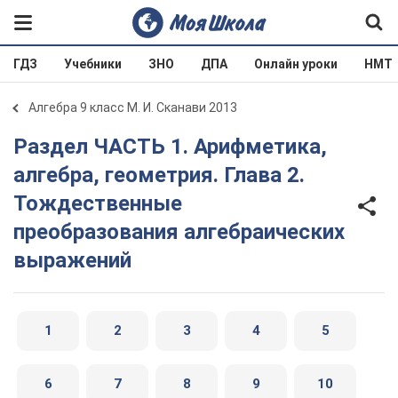
ГДЗ
Учебники
ЗНО
ДПА
Онлайн уроки
НМТ
Алгебра 9 класс М. И. Сканави 2013
Раздел ЧАСТЬ 1. Арифметика,
алгебра, геометрия. Глава 2.
Тождественные
преобразования алгебраических
выражений
1
2
3
4
5
6
7
8
9
10