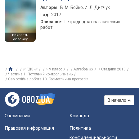
Авторы:
В. М. Бойко, И. Л. Дитчук
Год:
2017
Описание:
Тетрадь для практических
работ
показать
обложку
✅ ГДЗ ✅
⚡ 9 класс ⚡
Алгебра ✍
Стадник 2010
Частина 1. Поточний контроль знань
Самостійна робота 13. Геометрична прогресія
В начало
О компании
Команда
Правовая информация
Политика
конфиденциальности