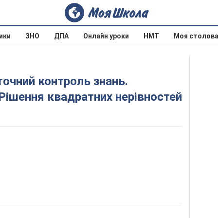
ики
ЗНО
ДПА
Онлайн уроки
НМТ
Моя столов
 Рішення квадратних нерівностей