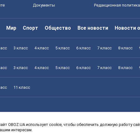
йте
Документы
Редакционная политика
Мир
Спорт
Общество
Все новости
Новости 
ласс
3 класс
4 класс
5 класс
6 класс
7 класс
8 класс
ласс
3 класс
4 класс
5 класс
6 класс
7 класс
8 класс
ласс
11 класс
айт OBOZ.UA использует cookie, чтобы обеспечить должную работу сайт
ласс
3 класс
4 класс
5 класс
6 класс
7 класс
8 класс
вашим интересам.