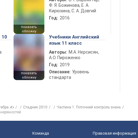
Ф. Я. Божинова, Е. А.
Кирюхина, С. А. Довгий
Год:
2016
показать
обложку
 10
Учебники Английский
язык 11 класс
а
Авторы:
М.А. Нерсисян,
А.О. Пироженко
Год:
2019
Описание:
Уровень
показать
стандарта
обложку
гебра ✍
Стадник 2010
Частина 1. Поточний контроль знань
 нерівностей
Команда
Правовая информация