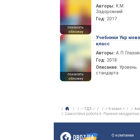
Авторы:
К.М.
Задорожний
Год:
2017
показать
обложку
Учебники Укр мова
класс
Авторы:
А. П. Глазов
Год:
2018
Описание:
Уровень
стандарта
показать
обложку
✅ ГДЗ ✅
⚡ 9 класс ⚡
Ал
Самостійна робота 6. Рішення квадратних
О компании