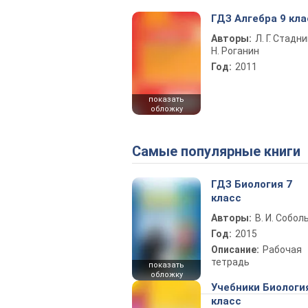
ГДЗ Алгебра 9 кла
Авторы:
Л. Г. Стадни
Н. Роганин
Год:
2011
показать
обложку
Самые популярные книги
ГДЗ Биология 7
класс
Авторы:
В. И. Собол
Год:
2015
Описание:
Рабочая
тетрадь
показать
обложку
Учебники Биологи
класс