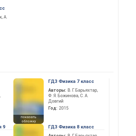
сс
к, А.
ГДЗ Физика 7 класс
Авторы:
В. Г. Барьяхтар,
Ф. Я. Божинова, С. А.
ь
Довгий
Год:
2015
показать
обложку
я 9
ГДЗ Физика 8 класс
Авторы:
В. Г. Барьяхтар,