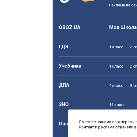
Реклама на са
OBOZ.UA
Моя Школа
ГДЗ
1 класс
2 к
Учебники
1 класс
2 к
ДПА
4 класс
9 к
ЗНО
11 класс
Вместе с нашими партнерами с
Онлайн уроки
1 класс
2 к
контент и реклама отвечали 