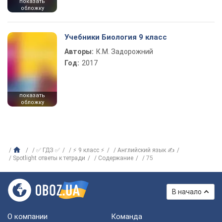
показать
обложку
Учебники Биология 9 класс
Авторы:
К.М. Задорожний
Год:
2017
показать
обложку
✅ ГДЗ ✅
⚡ 9 класс ⚡
Английский язык ✍
Spotlight ответы к тетради
Содержание
75
В начало
О компании
Команда