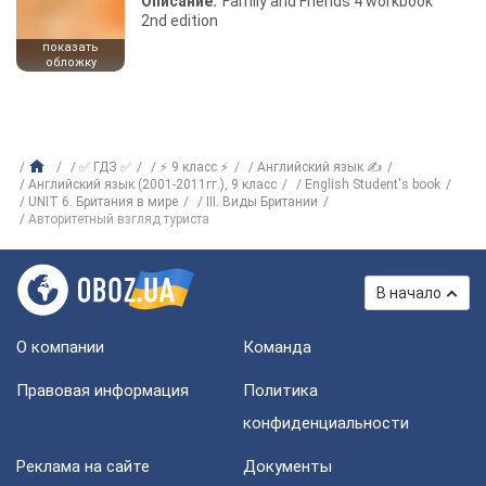
Описание:
Family and Friends 4 workbook
2nd edition
показать
обложку
✅ ГДЗ ✅
⚡ 9 класс ⚡
Английский язык ✍
Английский язык (2001-2011гг.), 9 класс
English Student's book
UNIT 6. Британия в мире
III. Виды Британии
Авторитетный взгляд туриста
В начало
О компании
Команда
Правовая информация
Политика
конфиденциальности
Реклама на сайте
Документы