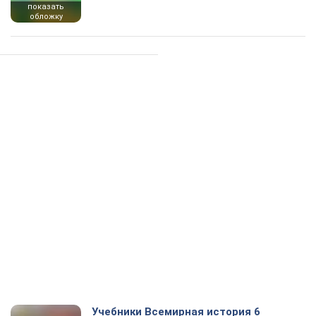
показать
обложку
Учебники Всемирная история 6