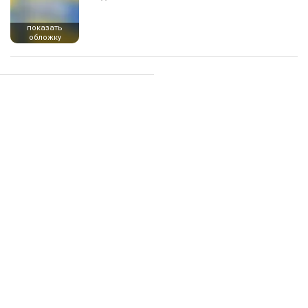
показать
обложку