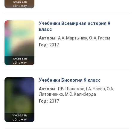
показать
обложку
Учебники Всемирная история 9
класс
Авторы:
А.А. Мартынюк, О. А. Гисем
Год:
2017
показать
обложку
Учебники Биология 9 класс
Авторы:
Р.В. Шаламов, Г.А. Носов, О.А.
Литовченко, М.С. Калиберда
Год:
2017
показать
обложку