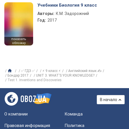
Учебники Биология 9 класс
Авторы:
К.М. Задорожний
Год:
2017
показать
обложку
✅ ГДЗ ✅
⚡ 9 класс ⚡
Английский язык ✍
Бондар 2017
UNIT 3. WHAT'S YOUR KNOWLEDGE?
Test 1. Inventions and Discoveries
В начало
О компании
Команда
Правовая информация
Политика