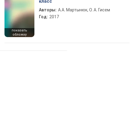
класс
Авторы:
А.А. Мартынюк, О. А. Гисем
Год:
2017
показать
обложку