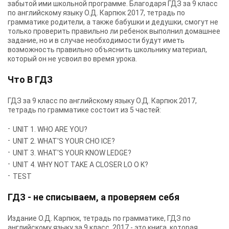
забытой ими школьной программе. Благодаря ГДЗ за 9 класс
по английскому языку О.Д. Карпюк 2017, тетрадь по
грамматике родители, а также бабушки и дедушки, смогут не
только проверить правильно ли ребенок выполнил домашнее
задание, но и в случае необходимости будут иметь
возможность правильно объяснить школьнику материал,
который он не усвоил во время урока.
Что В ГДЗ
ГДЗ за 9 класс по английскому языку О.Д. Карпюк 2017,
тетрадь по грамматике состоит из 5 частей:
UNIT 1. WHO ARE YOU?
UNIT 2. WHAT'S YOUR CHO ICE?
UNIT 3. WHAT'S YOUR KNOW LEDGE?
UNIT 4. WHY NOT TAKE A CLOSER LO O K?
TEST
ГДЗ - не списываем, а проверяем себя
Издание О.Д. Карпюк, тетрадь по грамматике, ГДЗ по
английскому языку за 9 класс, 2017 - это книга, которая