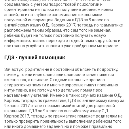
создавалась с учетом подростковой психологии и
ориентирована не только на получение ребенком новых
знаний, но и на глубокое запоминание школьником
полученной информации. Задания в ГДЗ за 9 класс по
английскому языку О.Д. Карпюк 2017, тетрадь по грамматике
расположены таким образом, что сам того не замечая,
ребенок будет не только постоянно получать новую
информацию, плавно переходя от одной темы к другой, но и
постоянно углублять знания в уже пройденном материале.
ГДЗ - лучший помощник
Зачастую, родители не в состоянии объяснить подростку,
почему, то или иное слово, или словосочетание пишется
именно так, а не иначе. С годами школьные правила
стираются из памяти и многие взрослые пишут правильно
интуитивно, а не потому, что детально помнят все
наставления учителей. Именно в таких случаях издание О.Д.
Карпюк, тетрадь по грамматике, ГДЗ по английскому языку за
9 класс, 2017 станет незаменимой книгой для родителей
школьников. ГДЗ за 9 класс по английскому языку О.Д.
Карпюк 2017, тетрадь по грамматике поможет родителям не
только проверить правильность выполнения ребенком того
или иного домашнего задания, но и поможет правильно