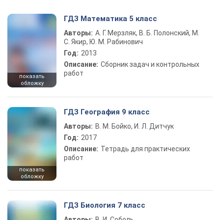
ГДЗ Математика 5 класс
Авторы:
А. Г. Мерзляк, В. Б. Полонский, М.
С. Якир, Ю. М. Рабинович
Год:
2013
Описание:
Сборник задач и контрольных
работ
показать
обложку
ГДЗ География 9 класс
Авторы:
В. М. Бойко, И. Л. Дитчук
Год:
2017
Описание:
Тетрадь для практических
работ
показать
обложку
ГДЗ Биология 7 класс
Авторы:
В. И. Соболь