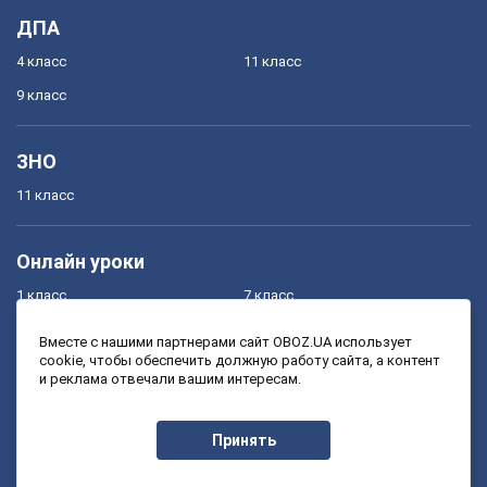
ДПА
4 класс
11 класс
9 класс
ЗНО
11 класс
Онлайн уроки
1 класс
7 класс
2 класс
8 класс
Вместе с нашими партнерами сайт OBOZ.UA использует
cookie, чтобы обеспечить должную работу сайта, а контент
3 класс
9 класс
и реклама отвечали вашим интересам.
4 класс
10 класс
5 класс
11 класс
Принять
6 класс