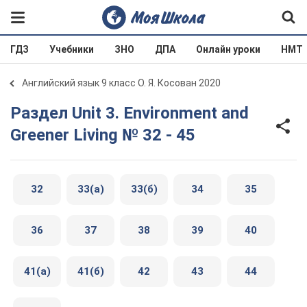
ГДЗ
Учебники
ЗНО
ДПА
Онлайн уроки
НМТ
Английский язык 9 класс О. Я. Косован 2020
Раздел Unit 3. Environment and
Greener Living № 32 - 45
32
33(а)
33(б)
34
35
36
37
38
39
40
41(а)
41(б)
42
43
44