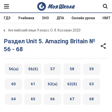
ГДЗ
Учебники
ЗНО
ДПА
Онлайн уроки
НМТ
Английский язык 9 класс О. Я. Косован 2020
Раздел Unit 5. Amazing Britain №
56 - 68
56(а)
56(б)
57
58
59
60
61
62(а)
62(б)
63
64
65
66
67
68