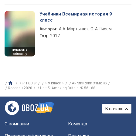
Учебники Всемирная история 9
класс
Авторы:
А.А. Мартынюк, О. А. Гисем
Год:
2017
показать
обложку
✅ ГДЗ ✅
⚡ 9 класс ⚡
Английский язык ✍
Косован 2020
Unit 5. Amazing Britain № 56 - 68
В начало
О компании
Команда