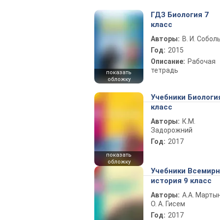
ГДЗ Биология 7
класс
Авторы:
В. И. Собол
Год:
2015
Описание:
Рабочая
тетрадь
показать
обложку
Учебники Биологи
класс
Авторы:
К.М.
Задорожний
Год:
2017
показать
обложку
Учебники Всемир
история 9 класс
Авторы:
А.А. Марты
О. А. Гисем
Год:
2017