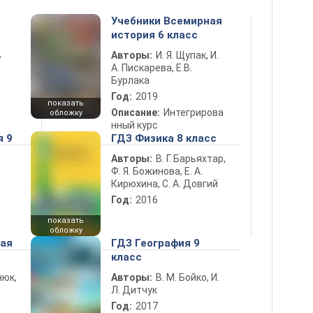
Учебники Всемирная
история 6 класс
ь
Авторы:
И. Я. Щупак, И.
А. Пискарева, Е.В.
Бурлака
Год:
2019
показать
Описание:
Интегрирова
обложку
нный курс
я 9
ГДЗ Физика 8 класс
Авторы:
В. Г. Барьяхтар,
Ф. Я. Божинова, Е. А.
Кирюхина, С. А. Довгий
Год:
2016
показать
обложку
ная
ГДЗ География 9
класс
нюк,
Авторы:
В. М. Бойко, И.
Л. Дитчук
Год:
2017