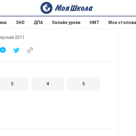
ики
ЗНО
ДПА
Онлайн уроки
НМТ
Моя столов
горская 2011
3
4
5