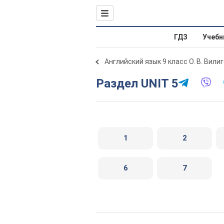
ГДЗ
Учебн
Английский язык 9 класс О. В. Вили
Раздел UNIT 5
1
2
6
7