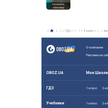
показать
обложку
✅ ГДЗ ✅
⚡ 9 класс ⚡
Ан
О компании
Реклама на са
OBOZ.UA
Моя Школа
ГДЗ
1 класс
2 к
Учебники
1 класс
2 к