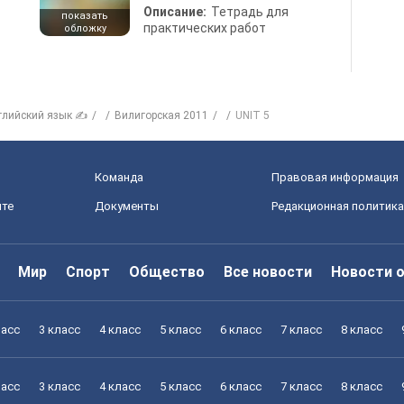
Описание:
Тетрадь для
показать
практических работ
обложку
глийский язык ✍
Вилигорская 2011
UNIT 5
Команда
Правовая информация
йте
Документы
Редакционная политика
Мир
Спорт
Общество
Все новости
Новости 
ласс
3 класс
4 класс
5 класс
6 класс
7 класс
8 класс
ласс
3 класс
4 класс
5 класс
6 класс
7 класс
8 класс