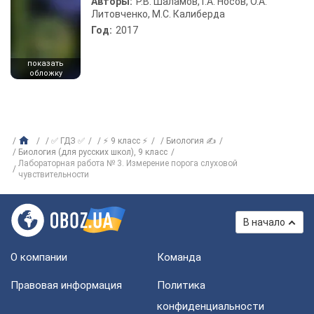
Авторы:
Р.В. Шаламов, Г.А. Носов, О.А.
Литовченко, М.С. Калиберда
Год:
2017
показать
обложку
✅ ГДЗ ✅
⚡ 9 класс ⚡
Биология ✍
Биология (для русских школ), 9 класс
Лабораторная работа № 3. Измерение порога слуховой
чувствительности
В начало
О компании
Команда
Правовая информация
Политика
конфиденциальности