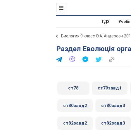
ГДЗ
Учебн
Биология 9 класс О.А. Андерсон 20
Раздел Еволюція орга
ст78
ст79завд1
ст80завд2
ст80завд3
ст82завд2
ст82завд3