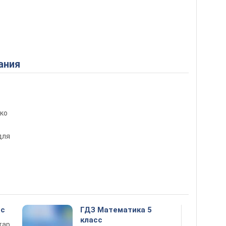
ания
нко
для
сс
ГДЗ Математика 5
класс
тар,