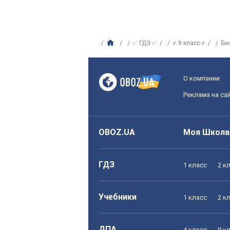
✅ ГДЗ ✅
⚡ 9 класс ⚡
Би
О компании
Реклама на са
OBOZ.UA
Моя Школа
ГДЗ
1 класс
2 к
Учебники
1 класс
2 к
ДПА
4 класс
9 к