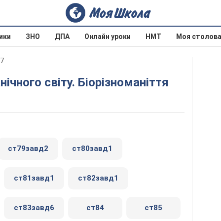
ики
ЗНО
ДПА
Онлайн уроки
НМТ
Моя столов
17
нічного світу. Біорізноманіття
ст79завд2
ст80завд1
ст81завд1
ст82завд1
ст83завд6
ст84
ст85