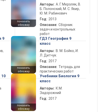
Авторы:
А. Г. Мерзляк, В.
Б. Полонский, М. С. Якир,
Ю. М. Рабинович
Год:
2013
показать
Описание:
Сборник
обложку
задач и контрольных
работ
я 9
ГДЗ География 9
класс
в,
Авторы:
В. М. Бойко, И.
Л. Дитчук
Год:
2017
Описание:
Тетрадь для
показать
практических работ
обложку
 10
Учебники Биология 9
класс
а
Авторы:
К.М.
Задорожний
Год:
2017
показать
обложку