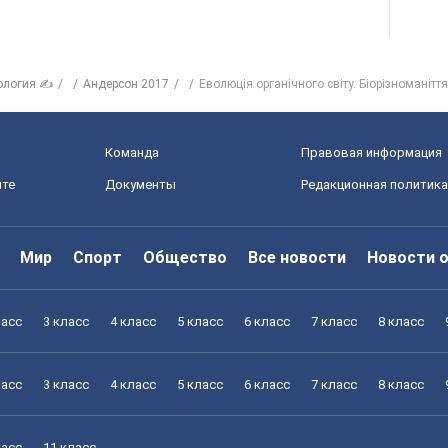
ология ✍
Андерсон 2017
Еволюція органічного світу. Біорізноманіття
Команда
Правовая информация
йте
Документы
Редакционная политика
Мир
Спорт
Общество
Все новости
Новости 
ласс
3 класс
4 класс
5 класс
6 класс
7 класс
8 класс
ласс
3 класс
4 класс
5 класс
6 класс
7 класс
8 класс
ласс
11 класс