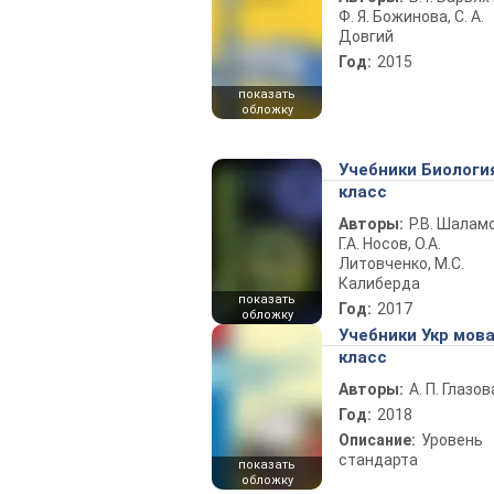
Ф. Я. Божинова, С. А.
Довгий
Год:
2015
показать
обложку
Учебники Биологи
класс
Авторы:
Р.В. Шаламо
Г.А. Носов, О.А.
Литовченко, М.С.
Калиберда
показать
Год:
2017
обложку
Учебники Укр мова
класс
Авторы:
А. П. Глазов
Год:
2018
Описание:
Уровень
стандарта
показать
обложку