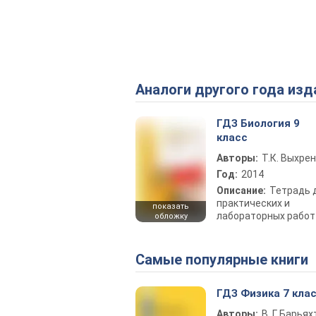
Аналоги другого года изд
ГДЗ Биология 9
класс
Авторы:
Т.К. Выхре
Год:
2014
Описание:
Тетрадь 
практических и
показать
лабораторных работ
обложку
Самые популярные книги
ГДЗ Физика 7 кла
Авторы:
В. Г. Барьях