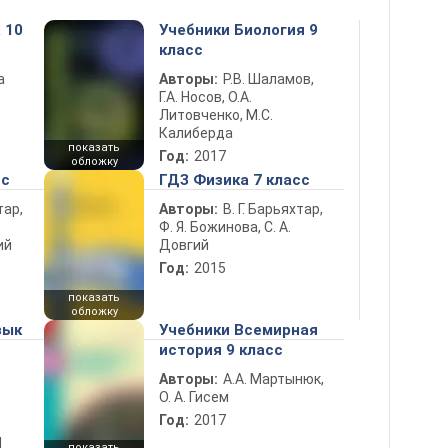
 10
Учебники Биология 9
класс
а
Авторы:
Р.В. Шаламов,
Г.А. Носов, О.А.
Литовченко, М.С.
Калиберда
показать
Год:
2017
обложку
сс
ГДЗ Физика 7 класс
тар,
Авторы:
В. Г. Барьяхтар,
Ф. Я. Божинова, С. А.
ий
Довгий
Год:
2015
показать
обложку
зык
Учебники Всемирная
история 9 класс
Авторы:
А.А. Мартынюк,
О. А. Гисем
Год:
2017
d
показать