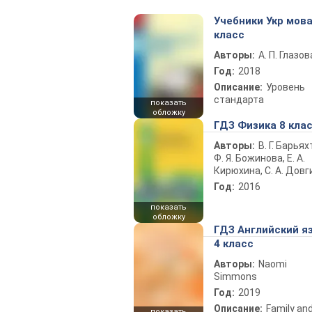
Учебники Укр мова
класс
Авторы:
А. П. Глазов
Год:
2018
Описание:
Уровень
стандарта
показать
обложку
ГДЗ Физика 8 кла
Авторы:
В. Г. Барьях
Ф. Я. Божинова, Е. А.
Кирюхина, С. А. Довг
Год:
2016
показать
обложку
ГДЗ Английский я
4 класс
Авторы:
Naomi
Simmons
Год:
2019
Описание:
Family an
показать