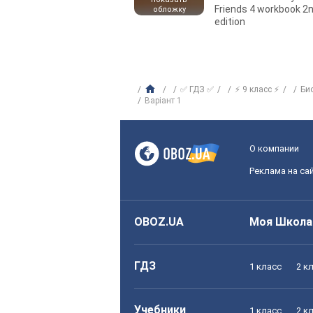
Friends 4 workbook 2
обложку
edition
✅ ГДЗ ✅
⚡ 9 класс ⚡
Би
Варіант 1
О компании
Реклама на са
OBOZ.UA
Моя Школа
ГДЗ
1 класс
2 к
Учебники
1 класс
2 к