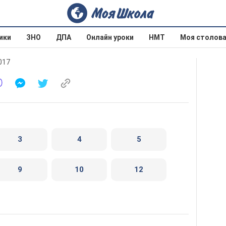
ики
ЗНО
ДПА
Онлайн уроки
НМТ
Моя столов
017
3
4
5
9
10
12