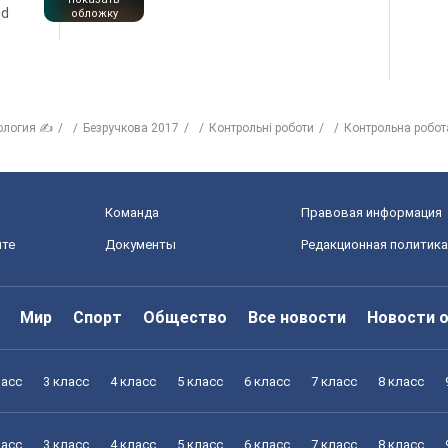
nd
обложку
ология ✍
Безручкова 2017
Контрольні роботи
Контрольна робота
Команда
Правовая информация
йте
Документы
Редакционная политика
Мир
Спорт
Общество
Все новости
Новости 
ласс
3 класс
4 класс
5 класс
6 класс
7 класс
8 класс
ласс
3 класс
4 класс
5 класс
6 класс
7 класс
8 класс