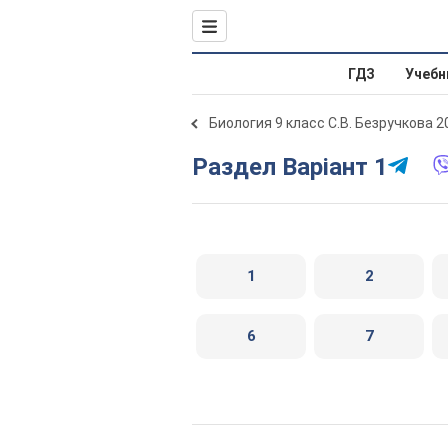
ГДЗ
Учебн
Биология 9 класс С.В. Безручкова 2
Раздел Варіант 1
1
2
6
7