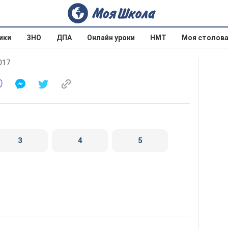
ики
ЗНО
ДПА
Онлайн уроки
НМТ
Моя столов
017
3
4
5