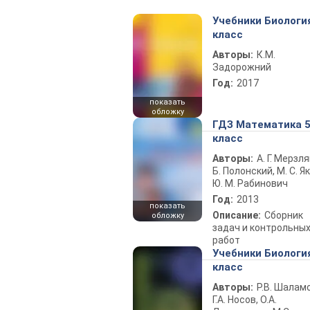
Учебники Биологи
класс
Авторы:
К.М.
Задорожний
Год:
2017
показать
обложку
ГДЗ Математика 
класс
Авторы:
А. Г. Мерзля
Б. Полонский, М. С. Як
Ю. М. Рабинович
Год:
2013
показать
Описание:
Сборник
обложку
задач и контрольны
работ
Учебники Биологи
класс
Авторы:
Р.В. Шаламо
Г.А. Носов, О.А.