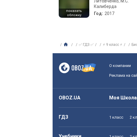
Литовченко, М.С.
Калиберда
показать
Год:
2017
обложку
✅ ГДЗ ✅
⚡ 9 класс ⚡
Би
О компании
Реклама на са
OBOZ.UA
Моя Школа
ГДЗ
1 класс
2 к
Учебники
1 класс
2 к