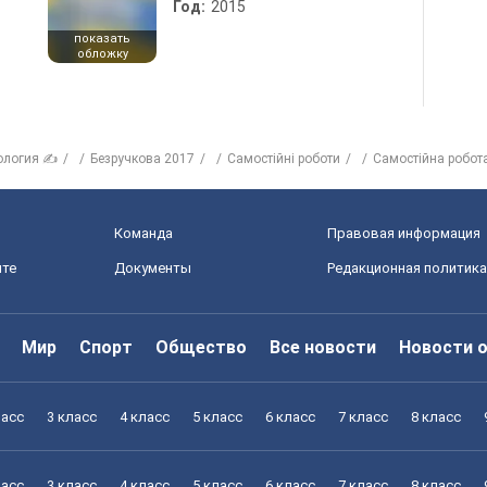
Год:
2015
показать
обложку
ология ✍
Безручкова 2017
Самостійні роботи
Самостійна робота 
Команда
Правовая информация
йте
Документы
Редакционная политика
Мир
Спорт
Общество
Все новости
Новости 
ласс
3 класс
4 класс
5 класс
6 класс
7 класс
8 класс
ласс
3 класс
4 класс
5 класс
6 класс
7 класс
8 класс