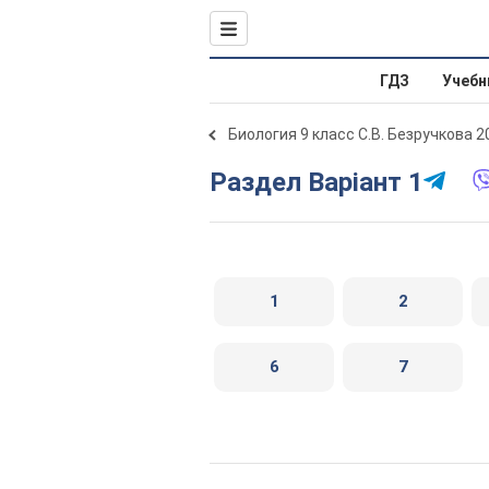
ГДЗ
Учебн
Биология 9 класс С.В. Безручкова 2
Раздел Варіант 1
1
2
6
7