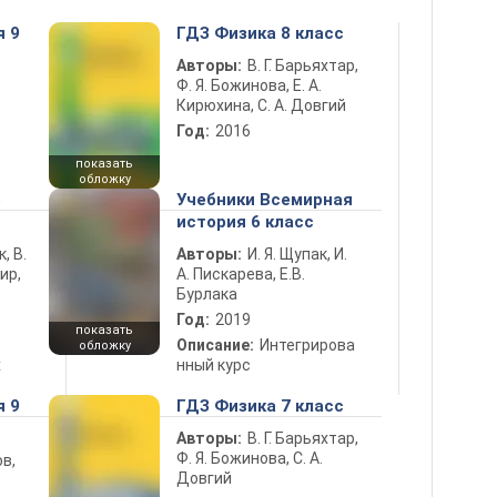
я 9
ГДЗ Физика 8 класс
Авторы:
В. Г. Барьяхтар,
Ф. Я. Божинова, Е. А.
Кирюхина, С. А. Довгий
Год:
2016
показать
обложку
5
Учебники Всемирная
история 6 класс
к, В.
Авторы:
И. Я. Щупак, И.
ир,
А. Пискарева, Е.В.
Бурлака
Год:
2019
показать
Описание:
Интегрирова
обложку
х
нный курс
я 9
ГДЗ Физика 7 класс
Авторы:
В. Г. Барьяхтар,
Ф. Я. Божинова, С. А.
в,
Довгий