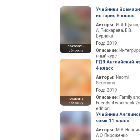
Учебники Всемир
история 6 класс
Авторы:
И. Я. Щупак,
А. Пискарева, Е.В.
Бурлака
Год:
2019
показать
Описание:
Интегрир
обложку
нный курс
ГДЗ Английский я
4 класс
Авторы:
Naomi
Simmons
Год:
2019
Описание:
Family an
показать
Friends 4 workbook 2
обложку
edition
Учебники Английс
язык 11 класс
Авторы:
М.А. Нерсис
А.О. Пироженко