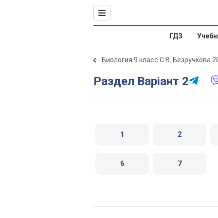
ГДЗ
Учебн
Биология 9 класс С.В. Безручкова 2
Раздел Варіант 2
1
2
6
7