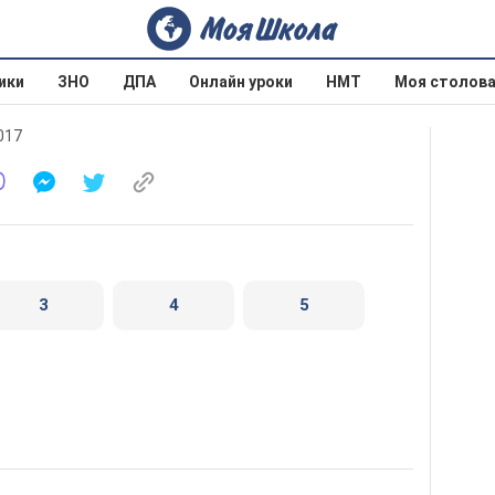
ики
ЗНО
ДПА
Онлайн уроки
НМТ
Моя столов
017
3
4
5