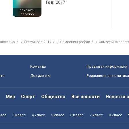
Год:
2017
показать
обложку
ология ✍
Безручкова 2017
Самостійні роботи
Самостійна робота
Команда
Правовая информация
йте
Документы
Редакционная политика
Мир
Спорт
Общество
Все новости
Новости 
ласс
3 класс
4 класс
5 класс
6 класс
7 класс
8 класс