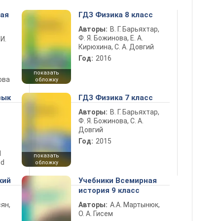
ная
ГДЗ Физика 8 класс
Авторы:
В. Г. Барьяхтар,
Ф. Я. Божинова, Е. А.
 И.
Кирюхина, С. А. Довгий
Год:
2016
показать
ова
обложку
зык
ГДЗ Физика 7 класс
Авторы:
В. Г. Барьяхтар,
Ф. Я. Божинова, С. А.
Довгий
Год:
2015
d
показать
nd
обложку
кий
Учебники Всемирная
история 9 класс
ян,
Авторы:
А.А. Мартынюк,
О. А. Гисем