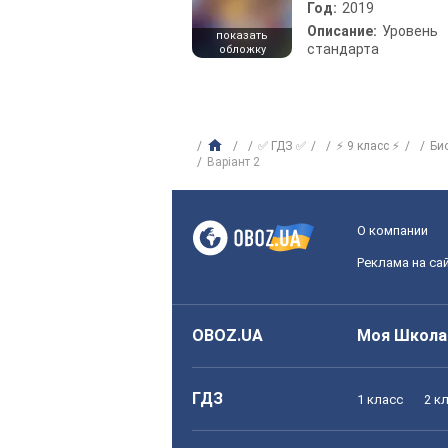
Год:
2019
Описание:
Уровень
показать
стандарта
обложку
✅ ГДЗ ✅
⚡ 9 класс ⚡
Би
Варіант 2
О компании
Реклама на са
OBOZ.UA
Моя Школа
ГДЗ
1 класс
2 к