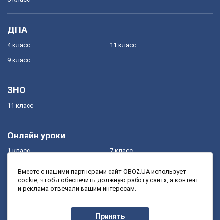
ДПА
4 класс
11 класс
9 класс
ЗНО
11 класс
Онлайн уроки
1 класс
7 класс
2 класс
8 класс
Вместе с нашими партнерами сайт OBOZ.UA использует
cookie, чтобы обеспечить должную работу сайта, а контент
3 класс
9 класс
и реклама отвечали вашим интересам.
4 класс
10 класс
5 класс
11 класс
Принять