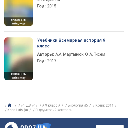
Год:
2015
показать
обложку
Учебники Всемирная история 9
класс
Авторы:
А.А. Мартынюк, О. А. Гисем
Год:
2017
показать
обложку
✅ ГДЗ ✅
⚡ 9 класс ⚡
Биология ✍
Котик 2011
Кров і лімфа
Підсумковий контроль