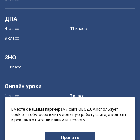
ДПА
4 класс
11 класс
9 класс
ЗНО
11 класс
Онлайн уроки
1 класс
7 класс
2 класс
8 класс
Вместе с нашими партнерами сайт OBOZ.UA использует
cookie, чтобы обеспечить должную работу сайта, а контент
3 класс
9 класс
и реклама отвечали вашим интересам.
4 класс
10 класс
5 класс
11 класс
Принять