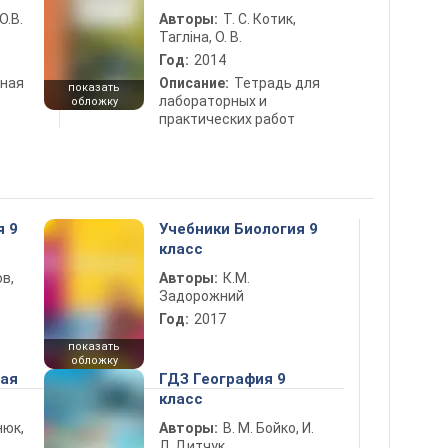
О.В.
Авторы:
Т. С. Котик,
Тагліна, О. В.
Год:
2014
ная
Описание:
Тетрадь для
показать
лабораторных и
обложку
практических работ
я 9
Учебники Биология 9
класс
в,
Авторы:
К.М.
Задорожний
Год:
2017
показать
обложку
ная
ГДЗ География 9
класс
нюк,
Авторы:
В. М. Бойко, И.
Л. Дитчук