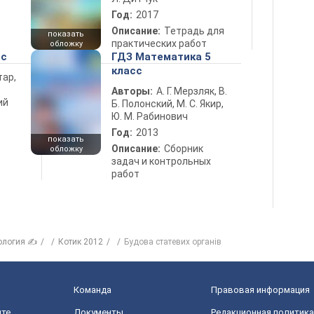
Год:
2017
Описание:
Тетрадь для
показать
практических работ
обложку
сс
ГДЗ Математика 5
класс
тар,
Авторы:
А. Г. Мерзляк, В.
ий
Б. Полонский, М. С. Якир,
Ю. М. Рабинович
Год:
2013
показать
Описание:
Сборник
обложку
задач и контрольных
работ
ология ✍
Котик 2012
Будова статевих органів
Команда
Правовая информация
йте
Документы
Редакционная политика