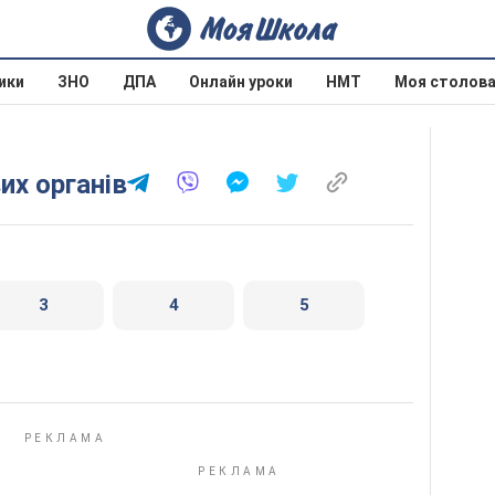
ики
ЗНО
ДПА
Онлайн уроки
НМТ
Моя столов
их органів
3
4
5