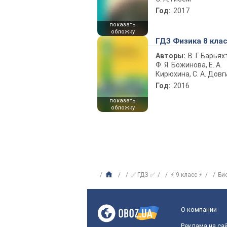
Год:
2017
показать
обложку
ГДЗ Физика 8 кла
Авторы:
В. Г. Барьях
Ф. Я. Божинова, Е. А.
Кирюхина, С. А. Довг
Год:
2016
показать
обложку
✅ ГДЗ ✅
⚡ 9 класс ⚡
Би
О компании
Реклама на са