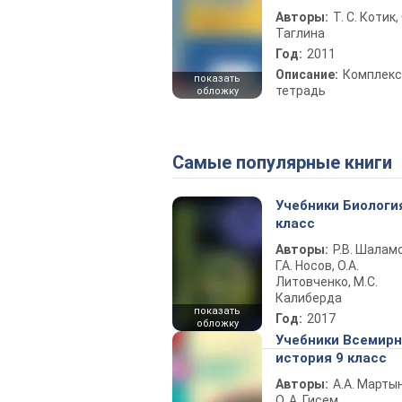
Авторы:
Т. С. Котик, 
Таглина
Год:
2011
Описание:
Комплекс
показать
тетрадь
обложку
Самые популярные книги
Учебники Биологи
класс
Авторы:
Р.В. Шаламо
Г.А. Носов, О.А.
Литовченко, М.С.
Калиберда
показать
Год:
2017
обложку
Учебники Всемир
история 9 класс
Авторы:
А.А. Марты
О. А. Гисем