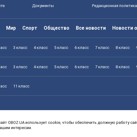
йте
Документы
Редакционная политика
Мир
Спорт
Общество
Все новости
Новости 
ласс
3 класс
4 класс
5 класс
6 класс
7 класс
8 класс
ласс
3 класс
4 класс
5 класс
6 класс
7 класс
8 класс
ласс
11 класс
айт OBOZ.UA использует cookie, чтобы обеспечить должную работу сайт
ласс
3 класс
4 класс
5 класс
6 класс
7 класс
8 класс
вашим интересам.