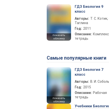
ГДЗ Биология 9
класс
Авторы:
Т. С. Котик, 
Таглина
Год:
2011
Описание:
Комплекс
показать
тетрадь
обложку
Самые популярные книги
ГДЗ Биология 7
класс
Авторы:
В. И. Собол
Год:
2015
Описание:
Рабочая
тетрадь
показать
обложку
Учебники Биологи