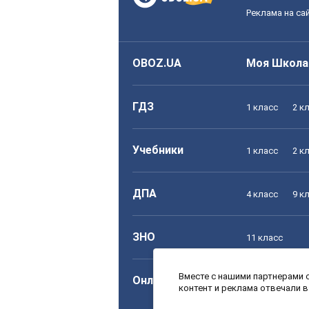
Реклама на са
OBOZ.UA
Моя Школа
ГДЗ
1 класс
2 к
Учебники
1 класс
2 к
ДПА
4 класс
9 к
ЗНО
11 класс
Вместе с нашими партнерами с
Онлайн уроки
1 класс
2 к
контент и реклама отвечали 