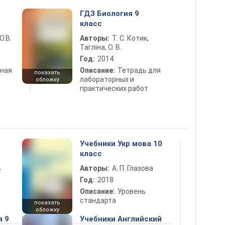
ГДЗ Биология 9
класс
О.В.
Авторы:
Т. С. Котик,
Тагліна, О. В.
Год:
2014
ная
Описание:
Тетрадь для
показать
лабораторных и
обложку
практических работ
Учебники Укр мова 10
класс
ь
Авторы:
А. П. Глазова
Год:
2018
Описание:
Уровень
стандарта
показать
обложку
я 9
Учебники Английский