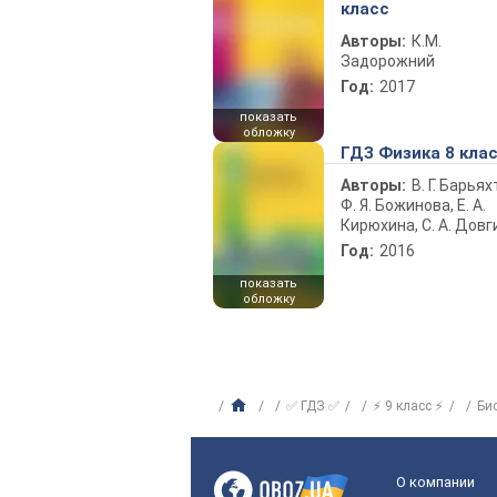
класс
Авторы:
К.М.
Задорожний
Год:
2017
показать
обложку
ГДЗ Физика 8 кла
Авторы:
В. Г. Барьях
Ф. Я. Божинова, Е. А.
Кирюхина, С. А. Довг
Год:
2016
показать
обложку
✅ ГДЗ ✅
⚡ 9 класс ⚡
Би
О компании