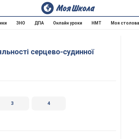
ики
ЗНО
ДПА
Онлайн уроки
НМТ
Моя столов
3
4