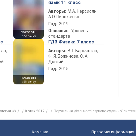
язык 11 класс
Авторы:
М.А. Нерсисян,
А.О. Пироженко
Год:
2019
Описание:
Уровень
показать
стандарта
обложку
сс
ГДЗ Физика 7 класс
тар,
Авторы:
В. Г. Барьяхтар,
Ф. Я. Божинова, С. А.
ий
Довгий
Год:
2015
показать
обложку
ология ✍
Котик 2012
Порушення діяльності серцево-судинної систем
Команда
Правовая информация