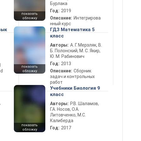
Бурлака
Год:
2019
показать
Описание:
Интегрирова
обложку
нный курс
зык
ГДЗ Математика 5
класс
Авторы:
А. Г. Мерзляк, В.
Б. Полонский, М. С. Якир,
Ю. М. Рабинович
Год:
2013
d
показать
nd
Описание:
Сборник
обложку
задач и контрольных
работ
Учебники Биология 9
класс
ь
Авторы:
Р.В. Шаламов,
Г.А. Носов, О.А.
Литовченко, М.С.
Калиберда
показать
Год:
2017
обложку