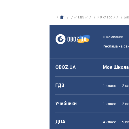
✅ ГДЗ ✅
⚡ 9 класс ⚡
Би
О компании
Реклама на са
OBOZ.UA
Моя Школа
ГДЗ
1 класс
2 к
Учебники
1 класс
2 к
ДПА
4 класс
9 к