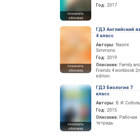
Год:
2017
показать
обложку
ГДЗ Английский я
4 класс
Авторы:
Naomi
Simmons
Год:
2019
Описание:
Family an
показать
Friends 4 workbook 2
обложку
edition
ГДЗ Биология 7
класс
Авторы:
В. И. Собол
Год:
2015
Описание:
Рабочая
тетрадь
показать
обложку