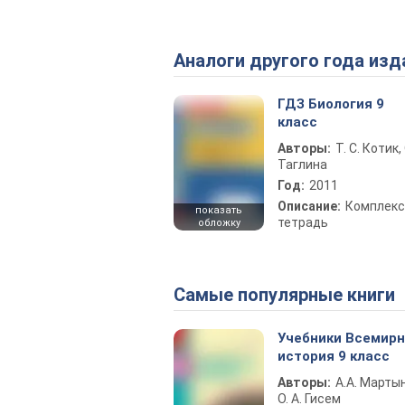
Аналоги другого года изд
ГДЗ Биология 9
класс
Авторы:
Т. С. Котик, 
Таглина
Год:
2011
Описание:
Комплекс
показать
тетрадь
обложку
Самые популярные книги
Учебники Всемир
история 9 класс
Авторы:
А.А. Марты
О. А. Гисем