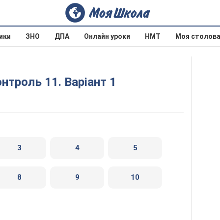
ики
ЗНО
ДПА
Онлайн уроки
НМТ
Моя столов
нтроль 11. Варіант 1
3
4
5
8
9
10