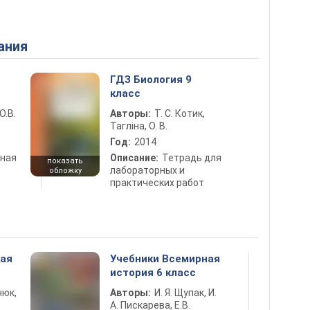
ания
ГДЗ Биология 9
класс
О.В.
Авторы:
Т. С. Котик,
Тагліна, О. В.
Год:
2014
ная
Описание:
Тетрадь для
показать
лабораторных и
обложку
практических работ
ная
Учебники Всемирная
история 6 класс
нюк,
Авторы:
И. Я. Щупак, И.
А. Пискарева, Е.В.