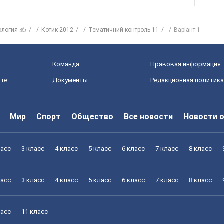
ология ✍
Котик 2012
Тематичний контроль 11
Варіант 1
Команда
Правовая информация
йте
Документы
Редакционная политика
Мир
Спорт
Общество
Все новости
Новости 
ласс
3 класс
4 класс
5 класс
6 класс
7 класс
8 класс
ласс
3 класс
4 класс
5 класс
6 класс
7 класс
8 класс
ласс
11 класс